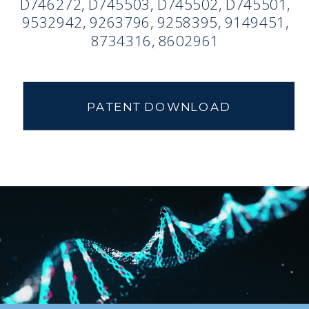
D746272, D745503, D745502, D745501,
9532942, 9263796, 9258395, 9149451,
8734316, 8602961
PATENT DOWNLOAD